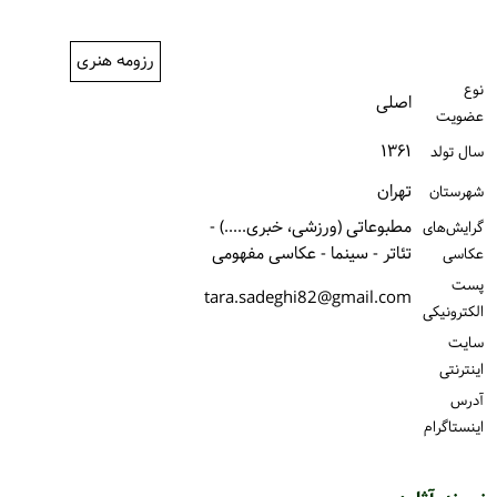
ورود / ثبت‌نام
رزومه هنری
خرید کتاب
نوع
اصلی
عضویت
۱۳۶۱
سال تولد
تهران
شهرستان
مطبوعاتی (ورزشی، خبری.....) -
گرایش‌های
تئاتر - سینما - عکاسی مفهومی
عکاسی
پست
tara.sadeghi82@gmail.com
الكترونیكی
سایت
اینترنتی
آدرس
اینستاگرام