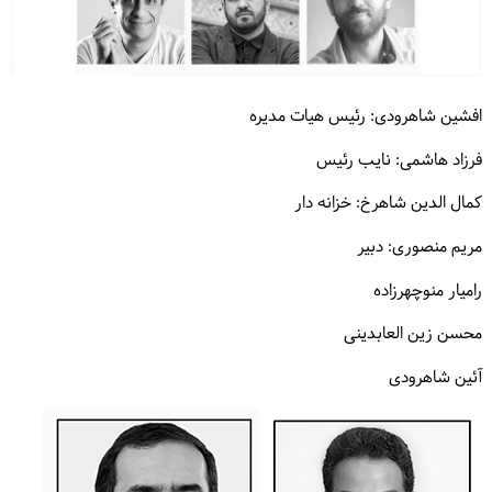
ورود / ثبت‌نام
خرید کتاب
افشین شاهرودی: رئیس هیات مدیره
فرزاد هاشمی: نایب رئیس
کمال الدین شاهرخ: خزانه دار
مریم منصوری: دبیر
رامیار منوچهرزاده
محسن زین العابدینی
آئین شاهرودی