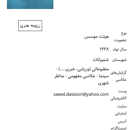
ورود / ثبت‌نام
خرید کتاب
رزومه هنری
نوع
هیئت موسس
عضویت
۱۳۲۸
سال تولد
شمیرانات
شهرستان
مطبوعاتی (ورزشی، خبری.....) -
گرایش‌های
سینما - عکاسی مفهومی - مناظر
عکاسی
شهری
پست
saeed.dastoori@yahoo.com
الكترونیكی
سایت
اینترنتی
آدرس
اینستاگرام