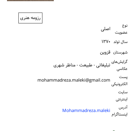
ورود / ثبت‌نام
رزومه هنری
خرید کتاب
نوع
اصلی
عضویت
۱۳۷۰
سال تولد
قزوین
شهرستان
گرایش‌های
تبلیغاتی - طبیعت - مناظر شهری
عکاسی
پست
mohammadreza.maleki@gmail.com
الكترونیكی
سایت
اینترنتی
آدرس
Mohammadreza.maleki
اینستاگرام