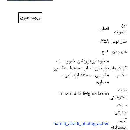
ورود / ثبت‌نام
رزومه هنری
خرید کتاب
نوع
اصلی
عضویت
۱۳۵۸
سال تولد
كرج
شهرستان
مطبوعاتی (ورزشی، خبری.....) -
تبلیغاتی - تئاتر - سینما - عکاسی
گرایش‌های
مفهومی - مستند اجتماعی -
عکاسی
معماری
پست
mhamid333@gmail.com
الكترونیكی
سایت
اینترنتی
آدرس
hamid_ahadi_photographer
اینستاگرام