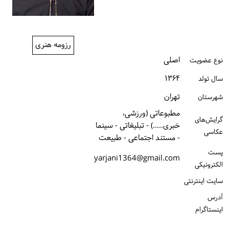
ورود / ثبت‌نام
خرید کتاب
رزومه هنری
اصلی
نوع عضویت
۱۳۶۴
سال تولد
تهران
شهرستان
مطبوعاتی (ورزشی،
گرایش‌های
خبری.....) - تبلیغاتی - سینما
عکاسی
- مستند اجتماعی - طبیعت
پست
yarjani1364@gmail.com
الكترونیكی
سایت اینترنتی
آدرس
اینستاگرام