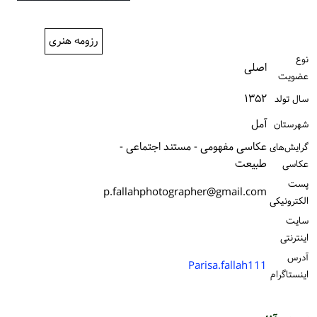
ورود / ثبت‌نام
رزومه هنری
خرید کتاب
نوع
اصلی
عضویت
۱۳۵۲
سال تولد
آمل
شهرستان
عکاسی مفهومی - مستند اجتماعی -
گرایش‌های
طبیعت
عکاسی
پست
p.fallahphotographer@gmail.com
الكترونیكی
سایت
اینترنتی
آدرس
Parisa.fallah111
اینستاگرام