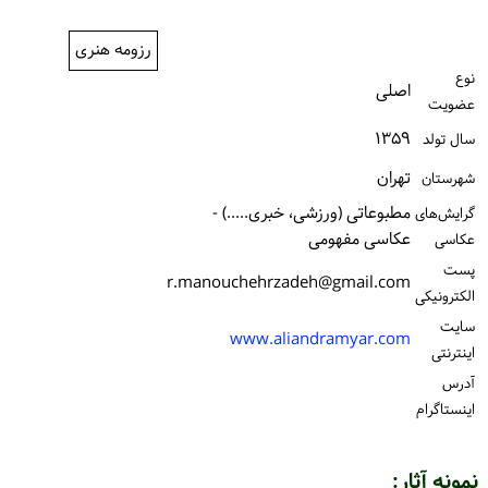
ورود / ثبت‌نام
رزومه هنری
خرید کتاب
نوع
اصلی
عضویت
۱۳۵۹
سال تولد
تهران
شهرستان
مطبوعاتی (ورزشی، خبری.....) -
گرایش‌های
عکاسی مفهومی
عکاسی
پست
r.manouchehrzadeh@gmail.com
الكترونیكی
سایت
www.aliandramyar.com
اینترنتی
آدرس
اینستاگرام
نمونه آثار: