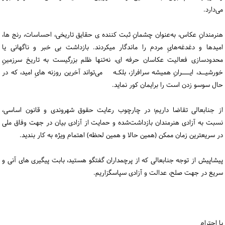
می‌دارد.
هنرمندانِ عکاس، به‌عنوان چشمانِ ثبت کننده ی حقایق تاریخی، احساسات، رنج ها،
امیدها و دغدغه‌هایِ مردم را ماندگار میکردند. بازداشت بی خبر و ناگهانی یا
محدودسازی فعالیت‌ عکاسان حرفه ای، نه‌تنها ظلم بزرگیست به تاریخ سرزمینِ
خورشیــد، ایــــرانِ همیشه سرافراز، بلکـه می‌تواند آخرین روزنه هایِ امید، که در
حال سوسو زدن است را برایمان کور نماید.
از جنابعالی تقاضا داریم؛ در چارچوب رعایت حقوق شهروندی و قانون اساسی،
نسبت به آزادی هنرمندان بازداشت‌شده و حمایت از آزادی بیان در جهت وفاق ملی
در سریعترین زمان ممکن (همین حالا و همین لحظه) اهتمام ویژه به کار بندید.
پیشاپیش از توجه جنابعالی که از پرچمداران گفتگو هستید، بابت پیگیری های آنی و
سریع در جهت صلح، عدالت و آزادی سپاسگزاریم.
با احترام