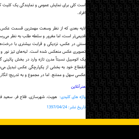
است کلی برای نمایش عمومی و نمایندگی یک کلیت ک
افراد.
لایه بعدی که از نظر وسعت مهمترین قسمت عکس را تش
قدیمی‌تر است، اما مغرور و سلطه طلب به نظر می‌رسد.
سنتی در عکس، نزدیکی و قرابت بیشتری با درخت‌ها
تصویری عکس منعکس شده است. لبه‌های تیز نور و سا
یک اتومبیل نسبتاً مدرن تازه وارد در بخش پائینی
انقطاع خود به بخشی از یکپارچگی عکس تبدیل می‌شو
عکسی سهل و ممتنع. اما در مجموع و به تدریج؛ انگار
هنرآنلاین
واژه های کلیدی:
هویت. شهرسازی. فلاح فر. سعید فل
تاریخ نشر: 1397/04/24