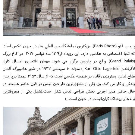
ورود / ثبت‌نام
خرید کتاب
پاریس فتو (Paris Photo) بزرگترین نمایشگاه بین الملی هنر در جهان عکس است
که تنها اختصاص به عکاسی دارد. این رویداد از۹-۱۲ ماه نوامبر ۲۰۱۷ در کاخ بزرگ
(Grand Palais) واقع در پاریس برگزار می شود. مهمان افتخاری امسال کارل
لاگرفلد٫( Karl Otto Lagerfeld ) متولد ۱۰ سپتامبر ۱۹۳۳ در شهر هامبورگ آلمان
طراح لباس وهنرمندی قابل در ضمینه عکاسی است که از سال ۱۹۵۲ عمدتا درپاریس
زندگی و کار می کند. وی یکی از مشهورترین طراحان لباس در قرن حاضر هست. در
حال حاضر مدیر اجرایی بخش طراحی لباس شنل است.(شنل یکی از معروفترین
برندهای پوشاک گران‌قیمت در جهان است. )