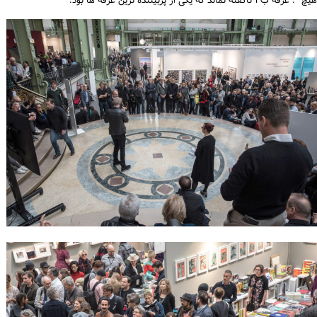
هیچ" . غرفه ب۳ ناگفته نماند که یکی از پربیننده ترین غرفه ها بود.