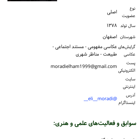
ورود / ثبت‌نام
نوع
اصلی
عضویت
خرید کتاب
۱۳۷۸
سال تولد
اصفهان
شهرستان
عکاسی مفهومی - مستند اجتماعی -
گرایش‌های
طبیعت - مناظر شهری
عکاسی
پست
moradielham1999@gmail.com
الكترونیكی
سایت
اینترنتی
آدرس
@eli__moradi__
اینستاگرام
سوابق و فعالیت‌های علمی و هنری: