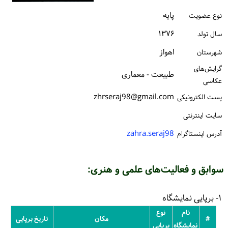
ورود / ثبت‌نام
پایه
نوع عضویت
۱۳۷۶
خرید کتاب
سال تولد
اهواز
شهرستان
گرایش‌های
طبیعت - معماری
عکاسی
zhrseraj98@gmail.com
پست الكترونیكی
سایت اینترنتی
zahra.seraj98
آدرس اینستاگرام
سوابق و فعالیت‌های علمی و هنری:
۱- برپایی نمایشگاه
نام
نوع
#
مکان
تاریخ برپایی
نمایشگاه
برپایی