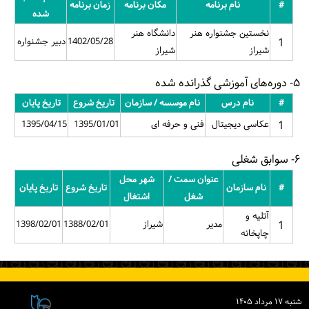
#
نام برنامه
مکان برنامه
زمان برنامه
شده
نخستین جشنواره هنر
دانشگاه هنر
1
1402/05/28
دبیر جشنواره
شیراز
شیراز
۵- دوره‌های آموزشی گذرانده شده
#
نام درس
نام موسسه / سازمان
تاریخ شروع
تاریخ پایان
1
عکاسی دیجیتال
فنی و حرفه ای
1395/01/01
1395/04/15
۶- سوابق شغلی
عنوان سمت /
شهر محل
#
نام سازمان
تاریخ شروع
تاریخ پایان
شغل
اشتغال
آتلیه و
1
مدیر
شیراز
1388/02/01
1398/02/01
چاپخانه
شنبه ۱۷ مرداد ۱۴۰۵