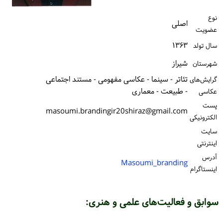
ورود / ثبت‌نام
نوع
اصلی
عضویت
خرید کتاب
۱۳۶۳
سال تولد
شیراز
شهرستان
تئاتر - سینما - عکاسی مفهومی - مستند اجتماعی
گرایش‌های
- طبیعت - معماری
عکاسی
پست
masoumi.brandingir20shiraz@gmail.com
الكترونیكی
سایت
اینترنتی
آدرس
Masoumi_branding
اینستاگرام
سوابق و فعالیت‌های علمی و هنری: