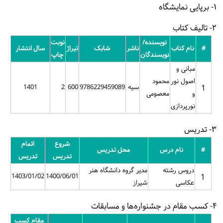
۱- برپایی نمایشگاه
۲- تالیف کتاب
نویسنده/
نوبت
#
نام کتاب
ناشر
شابک
تیراژ
سال انتشار
نویسندگان
چاپ
مبانی و
اصول نور
محمود
1
سیه
9786229459089
600
2
1401
و
معصومی
نورپردازی
۳- تدریس
شروع
اتمام
#
نام درس
محل تدریس
تدریس
تدریس
دروس رشته
مدیر گروه دانشگاه هنر
1403/01/02
1400/06/01
1
عکاسی
شیراز
۴- کسب مقام در جشنواره‌ها و مسابقات
مقام کسب