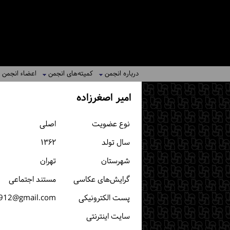
درباره انجمن
کمیته‌های انجمن
اعضاء انجمن
امیر اصغرزاده
نوع عضویت
اصلی
سال تولد
۱۳۶۲
شهرستان
تهران
گرایش‌های عکاسی
مستند اجتماعی
پست الكترونیكی
z912@gmail.com
سایت اینترنتی