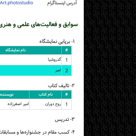
آدرس اینستاگرام
Art.photostudio
سوابق و فعالیت‌های علمی و هنری
۱- برپایی نمایشگاه
#
نام نمایشگاه
1
گدروشیا
2
اصر
۲- تالیف کتاب
#
نام کتاب
نویسنده
1
روح دوران
امیر اصغرزاده
۳- تدریس
۴- کسب مقام در جشنواره‌ها و مسابقات