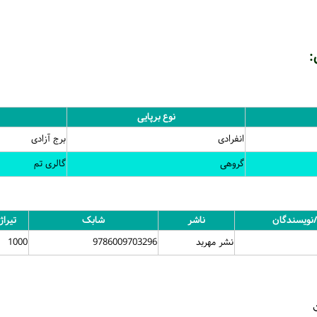
:
نوع برپایی
انفرادی
برج آزادی
گروهی
گالری تم
/نویسندگان
ناشر
شابک
تیراژ
نشر مهربد
9786009703296
1000