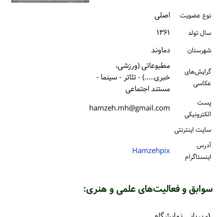
ورود / ثبت‌نام
اصلی
نوع عضویت
۱۳۶۱
خرید کتاب
سال تولد
دماوند
شهرستان
مطبوعاتی (ورزشی،
گرایش‌های
خبری.....) - تئاتر - سینما -
عکاسی
مستند اجتماعی
پست
hamzeh.mh@gmail.com
الكترونیكی
سایت اینترنتی
آدرس
Hamzehpix
اینستاگرام
سوابق و فعالیت‌های علمی و هنری:
۱- برپایی نمایشگاه