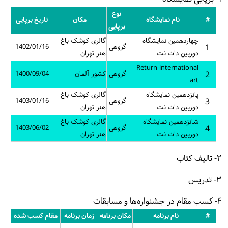
نوع
#
نام نمایشگاه
مکان
تاریخ برپایی
برپایی
چهاردهمین نمایشگاه
گالری کوشک باغ
1
گروهی
1402/01/16
دوربین دات نت
هنر تهران
Return international
2
گروهی
کشور آلمان
1400/09/04
art
پانزدهمین نمایشگاه
گالری کوشک باغ
3
گروهی
1403/01/16
دوربین دات نت
هنر تهران
شانزدهمین نمایشگاه
گالری کوشک باغ
4
گروهی
1403/06/02
دوربین دات نت
هنر تهران
۲- تالیف کتاب
۳- تدریس
۴- کسب مقام در جشنواره‌ها و مسابقات
#
نام برنامه
مکان برنامه
زمان برنامه
مقام کسب شده