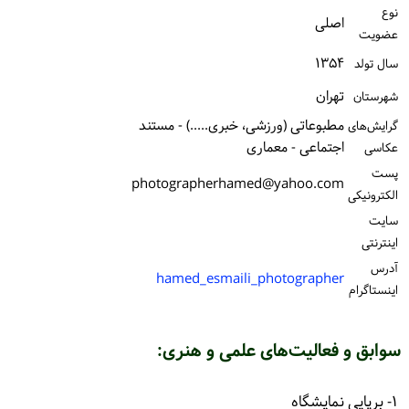
نوع
ورود / ثبت‌نام
اصلی
عضویت
خرید کتاب
۱۳۵۴
سال تولد
تهران
شهرستان
مطبوعاتی (ورزشی، خبری.....) - مستند
گرایش‌های
اجتماعی - معماری
عکاسی
پست
photographerhamed@yahoo.com
الكترونیكی
سایت
اینترنتی
آدرس
hamed_esmaili_photographer
اینستاگرام
سوابق و فعالیت‌های علمی و هنری:
۱- برپایی نمایشگاه