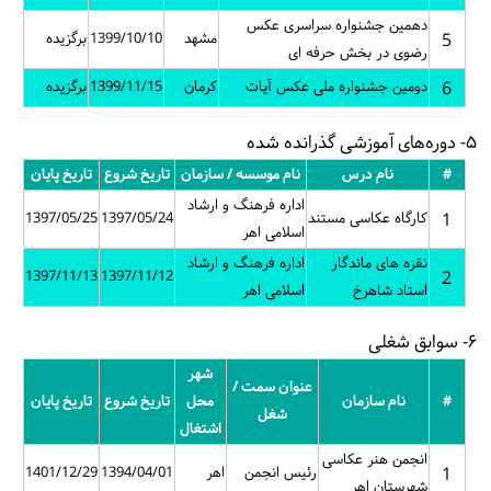
دهمین جشنواره سراسری عکس
5
مشهد
1399/10/10
برگزیده
رضوی در بخش حرفه ای
6
دومین جشنواره ملی عکس آیات
کرمان
1399/11/15
برگزیده
۵- دوره‌های آموزشی گذرانده شده
#
نام درس
نام موسسه / سازمان
تاریخ شروع
تاریخ پایان
اداره فرهنگ و ارشاد
1
کارگاه عکاسی مستند
1397/05/24
1397/05/25
اسلامی اهر
نقره های ماندگار
اداره فرهنگ و ارشاد
1397/11/13
1397/11/12
2
استاد شاهرخ
اسلامی اهر
۶- سوابق شغلی
شهر
عنوان سمت /
#
نام سازمان
محل
تاریخ شروع
تاریخ پایان
شغل
اشتغال
انجمن هنر عکاسی
1
رئیس انجمن
اهر
1394/04/01
1401/12/29
شهرستان اهر