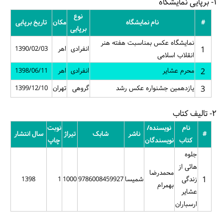
۱- برپایی نمایشگاه
نوع
#
نام نمایشگاه
مکان
تاریخ برپایی
برپایی
نمایشگاه عکس بمناسبت هفته هنر
1
انفرادی
اهر
1390/02/03
انقلاب اسلامی
2
محرم عشایر
انفرادی
اهر
1398/06/11
3
یازدهمین جشنواره عکس رشد
گروهی
تهران
1399/12/10
۲- تالیف کتاب
نام
نویسنده/
نوبت
#
ناشر
شابک
تیراژ
سال انتشار
کتاب
نویسندگان
چاپ
جلوه
هائی از
محمدرضا
1
زندگی
شمیسا
9786008459927
1000
1
1398
بهمرام
عشایر
ارسباران