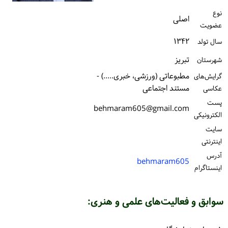
ورود / ثبت‌نام
نوع
اصلی
عضویت
خرید کتاب
۱۳۴۲
سال تولد
تبریز
شهرستان
مطبوعاتی (ورزشی، خبری.....) -
گرایش‌های
مستند اجتماعی
عکاسی
پست
behmaram605@gmail.com
الكترونیكی
سایت
اینترنتی
آدرس
behmaram605
اینستاگرام
سوابق و فعالیت‌های علمی و هنری: