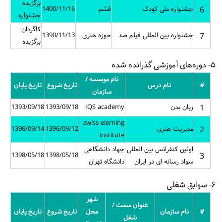
برگزیده
دک
قشم
1400/11/16
جشنواره
کاگردان
للی فیلم صد
حوزه هنری
1390/11/13
برگزیده
نام موسسه /
تاریخ شروع
تاریخ پایان
سازمان
1393/09/18
1393/09/18
IQS academy
swiss elerning
1396/09/14
1396/09/12
institute
ن المللی
جهاد دانشگاهی
1398/05/18
1398/05/18
ایران
دانشگاه تهران
شهر
عنوان سمت /
محل
تاریخ شروع
تاریخ پایان
شغل