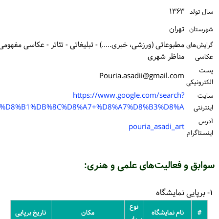
رود / ثبت‌نام
خرید کتاب
زشی، خبری.....) - تبلیغاتی - تئاتر - عکاسی مفهومی - طبیعت - معماری -
Pouria.asadii
https://www.google.c
q=%D9%BE%D9%88%D8%B1%DB%8C%D8%A7+%D8%A7%D8
pouri
ای علمی و هنری:
نوع
مکان
تاریخ برپایی