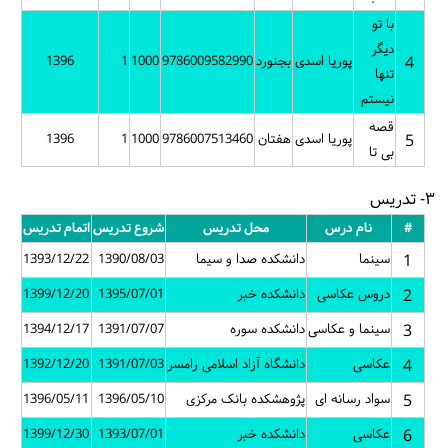
ی
بجنورد
9786009582990
1000
1
1396
ی
هفتان
9786007513460
1000
1
1396
محل تدریس
شروع تدریس
اتمام تدریس
انشکده صدا و سیما
1390/08/03
1393/12/22
انشکده خبر
1395/07/01
1399/12/20
انشکده سوره
1391/07/07
1394/12/17
انشگاه آزاد اسلامی رامسر
1391/07/03
1392/12/20
ژوهشکده بانک مرکزی
1396/05/10
1396/05/11
انشکده خبر
1393/07/01
1399/12/30