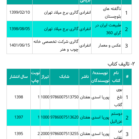
برپایی
انفرادی
گالری برج میلاد تهران
1399/02/10
انفرادی
گالری برج میلاد تهران
1398/08/05
گالری شرکت تخصصی خانه
انفرادی
1401/06/15
چوب و هنر
نوبت
ناشر
شابک
تیراژ
سال انتشار
ن
چاپ
ی
هفتان
9786007513750
1000
1
1398
ی
هفتان
9786007513620
1000
1
1397
ی
هفتان
9786007513255
2000
2
1395