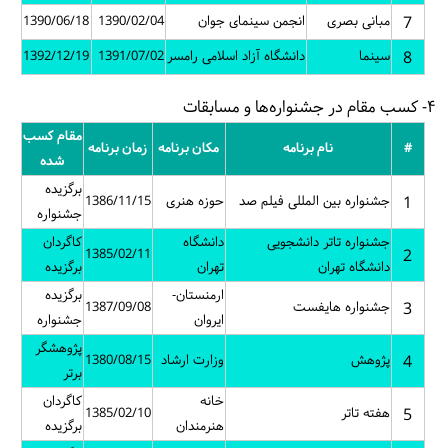
نجمن سینمای جوان
1390/02/04
1390/06/18
انشگاه آزاد اسلامی رامسر
1391/07/02
1392/12/19
مقام کسب
امه
مکان برنامه
زمان برنامه
شده
برگزیده
للی فیلم صد
حوزه هنری
1386/11/15
جشنواره
نشجویی
دانشگاه
کاگردان
1385/02/11
تهران
برگزیده
ارمنستان-
برگزیده
ت
1387/09/08
ایروان
جشنواره
پژوهشگر
وزارت ارشاد
1380/08/15
برتر
خانه
کاگردان
1385/02/10
هنرمندان
برگزیده