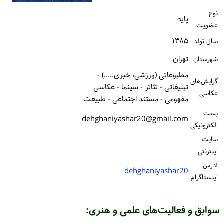
ورود / ثبت‌نام
نوع
پایه
عضویت
خرید کتاب
۱۳۸۵
سال تولد
تهران
شهرستان
مطبوعاتی (ورزشی، خبری.....) -
گرایش‌های
تبلیغاتی - تئاتر - سینما - عکاسی
عکاسی
مفهومی - مستند اجتماعی - طبیعت
پست
dehghaniyashar20@gmail.com
الكترونیكی
سایت
اینترنتی
آدرس
dehghaniyashar20
اینستاگرام
سوابق و فعالیت‌های علمی و هنری: