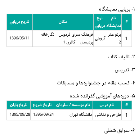
۱- برپایی نمایشگاه
نام
نوع
#
مکان
تاریخ برپایی
نمایشگاه
برپایی
پرتو هنر
فرهنگ سرای فردوس _ نگارخانه
1
گروهی
1396/05/11
2
پردیسان _ گالری 1
۲- تالیف کتاب
۳- تدریس
۴- کسب مقام در جشنواره‌ها و مسابقات
۵- دوره‌های آموزشی گذرانده شده
#
نام درس
نام موسسه / سازمان
تاریخ شروع
تاریخ پایان
1
طراحی و نقاشی
دانشگاه تهران
1395/09/24
1395/09/28
۶- سوابق شغلی