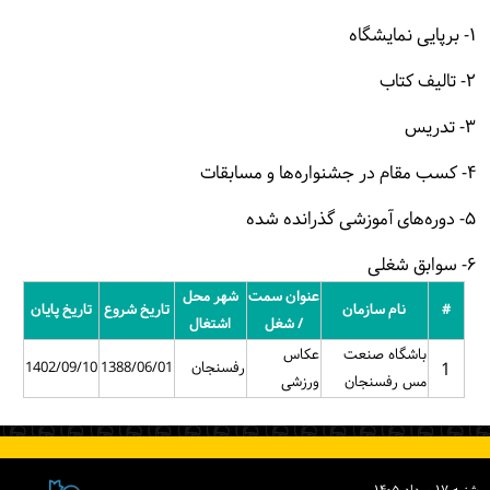
۱- برپایی نمایشگاه
۲- تالیف کتاب
۳- تدریس
۴- کسب مقام در جشنواره‌ها و مسابقات
۵- دوره‌های آموزشی گذرانده شده
۶- سوابق شغلی
عنوان سمت
شهر محل
#
نام سازمان
تاریخ شروع
تاریخ پایان
/ شغل
اشتغال
باشگاه صنعت
عکاس
1
رفسنجان
1388/06/01
1402/09/10
مس رفسنجان
ورزشی