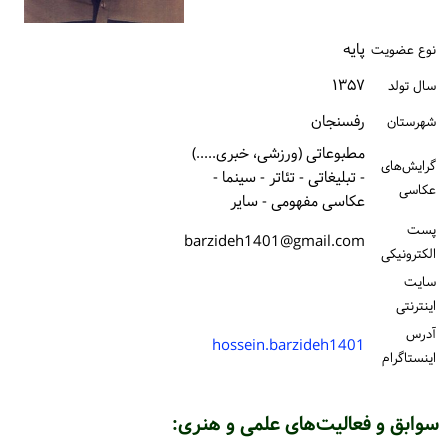
ورود / ثبت‌نام
پایه
نوع عضویت
خرید کتاب
۱۳۵۷
سال تولد
رفسنجان
شهرستان
مطبوعاتی (ورزشی، خبری.....)
گرایش‌های
- تبلیغاتی - تئاتر - سینما -
عکاسی
عکاسی مفهومی - سایر
پست
barzideh1401@gmail.com
الكترونیكی
سایت
اینترنتی
آدرس
hossein.barzideh1401
اینستاگرام
سوابق و فعالیت‌های علمی و هنری: