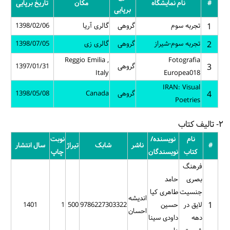
#
نام نمایشگاه
مکان
تاریخ برپایی
برپایی
1
تجربه سوم
گروهی
گالری آریا
1398/02/06
2
تجربه سوم-شیراز
گروهی
گالری زی
1398/07/05
Reggio Emilia ,
Fotografia
3
گروهی
1397/01/31
Italy
Europea018
IRAN: Visual
4
گروهی
Canada
1398/05/08
Poetries
۲- تالیف کتاب
نام
نویسنده/
نوبت
#
ناشر
شابک
تیراژ
سال انتشار
کتاب
نویسندگان
چاپ
فرهنگ
بصری
حامد
جنسیت
طاهری کیا
اندیشه
1
لایق در
حسین
9786227303322
500
1
1401
احسان
دهه
داودی سینا