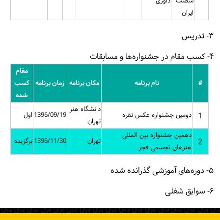
شصت
داوری
ایران
۳- تدریس
۴- کسب مقام در جشنواره‌ها و مسابقات
مقام
#
نام برنامه
مکان برنامه
زمان برنامه
کسب
شده
دانشگاه هنر
1
دومین جشنواره عکس نقره
1396/09/19
اول
تهران
دهمین جشنواره بین المللی
2
تهران
1396/11/30
برگزیده
هنرهای تجسمی فجر
۵- دوره‌های آموزشی گذرانده شده
۶- سوابق شغلی