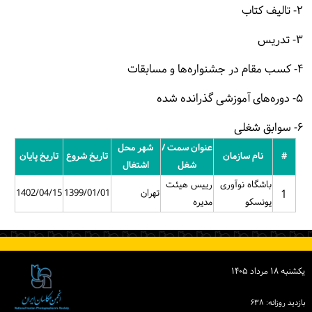
۲- تالیف کتاب
۳- تدریس
۴- کسب مقام در جشنواره‌ها و مسابقات
۵- دوره‌های آموزشی گذرانده شده
۶- سوابق شغلی
عنوان سمت /
شهر محل
#
نام سازمان
تاریخ شروع
تاریخ پایان
شغل
اشتغال
باشگاه نوآوری
رییس هیئت
1
تهران
1399/01/01
1402/04/15
یونسکو
مدیره
یكشنبه ۱۸ مرداد ۱۴۰۵
بازدید روزانه: ۶۳۸