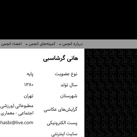
درباره انجمن
کمیته‌های انجمن
اعضاء انجمن
هانی گرشاسبی
نوع عضویت
پایه
سال تولد
۱۳۸۰
شهرستان
تهران
مطبوعاتی (ورزشی، خ
گرایش‌های عکاسی
اجتماعی - معماری
پست الكترونیكی
shasbi@live.com
سایت اینترنتی