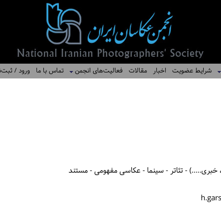
شرایط عضویت
اخبار
مقالات
فعالیت‌های انجمن
تماس با ما
ورود / ثبت‌ن
بری.....) - تئاتر - سینما - عکاسی مفهومی - مستند
h.gar