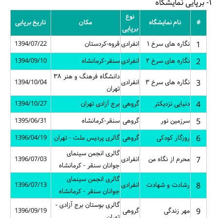
۱- برپایی نمایشگاه
نوع
#
نام نمایشگاه
مکان
تاریخ برپایی
برپایی
1
نگاره های سرخ ۱
انفرادی
قروه-کردستان
1394/07/22
2
نگاره های سرخ ۲
انفرادی
سنقر-کرمانشاه
1394/09/10
دانشگاه فرهنگ و هنر ۳۸
3
نگاره های سرخ ۳
انفرادی
1394/10/04
تهران
4
دنیایی نزدیکتر
گروهی
برج آزادی تهران
1394/10/27
5
سرزمین نور
گروهی
سنقر-کرمانشاه
1395/06/31
6
روزگار کودکی
گروهی
گالری پردیس ملت - تهران
1396/04/19
گالری انجمن سینمای
7
محرم از نگاه من
انفرادی
1396/07/03
جوانان سنقر - کرمانشاه
گالری انجمن سینمای
8
رشادت و شهادت
انفرادی
1396/07/13
جوانان سنقر - کرمانشاه
گالری بوستان برج آزادی -
9
مهر زندگی
گروهی
1396/09/19
تهران