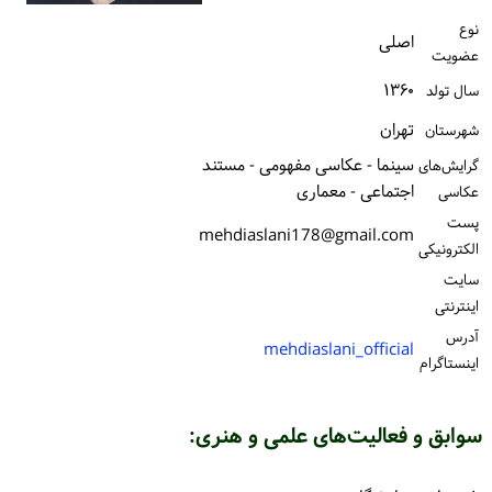
ورود / ثبت‌نام
نوع
اصلی
عضویت
خرید کتاب
۱۳۶۰
سال تولد
تهران
شهرستان
سینما - عکاسی مفهومی - مستند
گرایش‌های
اجتماعی - معماری
عکاسی
پست
mehdiaslani178@gmail.com
الكترونیكی
سایت
اینترنتی
آدرس
mehdiaslani_official
اینستاگرام
سوابق و فعالیت‌های علمی و هنری: