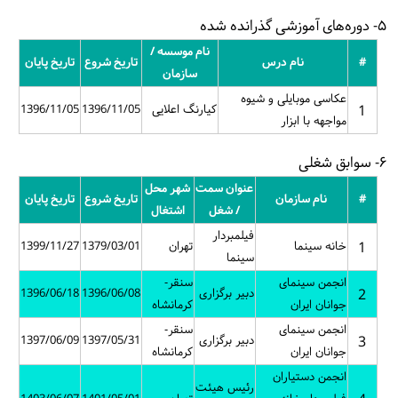
۵- دوره‌های آموزشی گذرانده شده
نام موسسه /
#
نام درس
تاریخ شروع
تاریخ پایان
سازمان
عکاسی موبایلی و شیوه
1
کیارنگ اعلایی
1396/11/05
1396/11/05
مواجهه با ابزار
۶- سوابق شغلی
عنوان سمت
شهر محل
#
نام سازمان
تاریخ شروع
تاریخ پایان
/ شغل
اشتغال
فیلمبردار
1
خانه سینما
تهران
1379/03/01
1399/11/27
سینما
انجمن سینمای
سنقر-
2
دبیر برگزاری
1396/06/08
1396/06/18
جوانان ایران
کرمانشاه
انجمن سینمای
سنقر-
3
دبیر برگزاری
1397/05/31
1397/06/09
جوانان ایران
کرمانشاه
انجمن دستیاران
رئیس هیئت