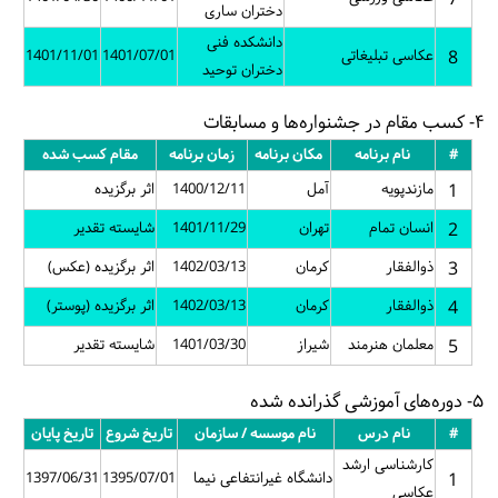
دختران ساری
دانشکده فنی
8
عکاسی تبلیغاتی
1401/07/01
1401/11/01
دختران توحید
۴- کسب مقام در جشنواره‌ها و مسابقات
#
نام برنامه
مکان برنامه
زمان برنامه
مقام کسب شده
1
مازندپویه
آمل
1400/12/11
اثر برگزیده
2
انسان تمام
تهران
1401/11/29
شایسته تقدیر
3
ذوالفقار
کرمان
1402/03/13
اثر برگزیده (عکس)
4
ذوالفقار
کرمان
1402/03/13
اثر برگزیده (پوستر)
5
معلمان هنرمند
شیراز
1401/03/30
شایسته تقدیر
۵- دوره‌های آموزشی گذرانده شده
#
نام درس
نام موسسه / سازمان
تاریخ شروع
تاریخ پایان
کارشناسی ارشد
1
دانشگاه غیرانتفاعی نیما
1395/07/01
1397/06/31
عکاسی