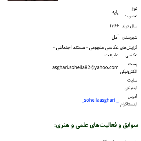
ورود / ثبت‌نام
نوع
پایه
عضویت
خرید کتاب
۱۳۶۶
سال تولد
آمل
شهرستان
عکاسی مفهومی - مستند اجتماعی -
گرایش‌های
طبیعت
عکاسی
پست
asghari.soheila82@yahoo.com
الكترونیكی
سایت
اینترنتی
آدرس
_ soheilaasghari_
اینستاگرام
سوابق و فعالیت‌های علمی و هنری: