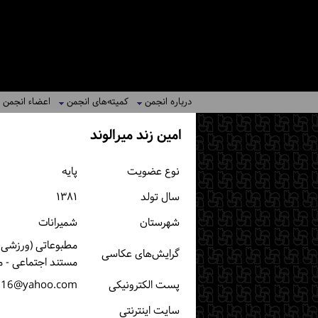
درباره انجمن
کمیته‌های انجمن
اعضاء انجمن
امین زند میرالوند
نوع عضویت
پایه
سال تولد
۱۳۸۱
شهرستان
شمیرانات
مطبوعاتی (ورزشی، خ
گرایش‌های عکاسی
مستند اجتماعی - 
پست الكترونیكی
016@yahoo.com
سایت اینترنتی