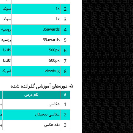
2
1x
سوئد
3
1x
سوئد
4
35awards
روسیه
5
35awards
روسیه
6
500px
کانادا
7
500px
کانادا
8
viewbug
آمریکا
۵- دوره‌های آموزشی گذرانده شده
#
نام درس
1
عکاسی
مو
2
عکاسی دیجیتال
مج
3
نقد عکس
با