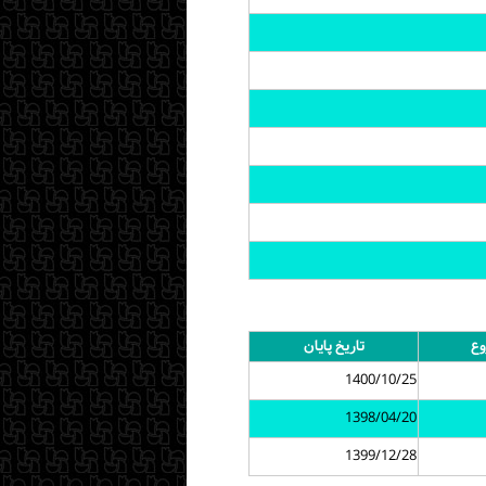
وع
تاریخ پایان
1400/10/25
1398/04/20
1399/12/28