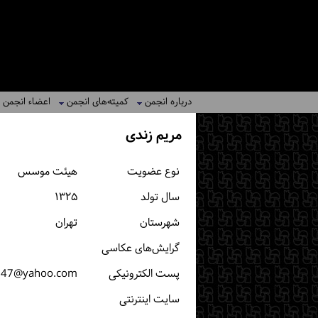
درباره انجمن
کمیته‌های انجمن
اعضاء انجمن
مریم زندی
نوع عضویت
هیئت موسس
سال تولد
۱۳۲۵
شهرستان
تهران
گرایش‌های عکاسی
پست الكترونیكی
i47@yahoo.com
سایت اینترنتی