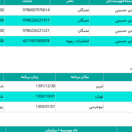
نده/نویسندگان
ناشر
شابک
ت
دی حسینی
نحبگان
9786007970614
00
دی حسینی
نحبگان
9786226221917
00
دی حسینی
نحبگان
9786226221221
00
دی حسینی
انتشارات زیویه
4217431600978
00
مکان برنامه
زمان برنامه
تبریر
1391/12/30
شا
تهران
1392/10/01
شا
نیوجرسی
1393/01/01
روب
نام موسسه / سازمان