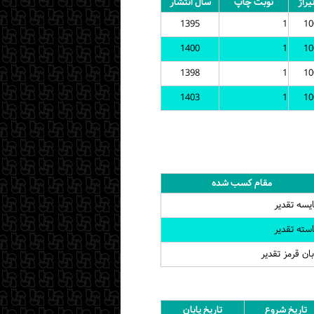
یراژ
نوبت چاپ
سال انتشار
1395
1
10
1400
1
10
1398
1
10
1403
1
10
مقام کسب شده
یسه تقدیر
سته تقدیر
ان قرمز تقدیر
تاریخ شروع
تاریخ پایان