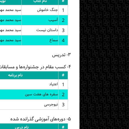
#
نام کتاب
نویس
1
جنگ خاموش
سید محمد مه
2
آسیب
سید محمد مه
3
داستان نیست
سید محمد مه
4
سماع
سید محمد مه
۳- تدریس
۴- کسب مقام در جشنواره‌ها و مسابقات
#
نام برنامه
1
اعتیاد
2
سفره های هفت سین
3
نیوجرسی
۵- دوره‌های آموزشی گذرانده شده
#
نام درس