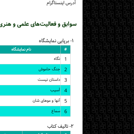
آدرس اینستاگرام
سوابق و فعالیت‌های علمی و هنری
۱- برپایی نمایشگاه
#
نام نمایشگاه
1
نگاه
2
جنگ حاموش
3
داستان نیست
4
آسیب
5
آنها و موهای شان
6
سماع
۲- تالیف کتاب