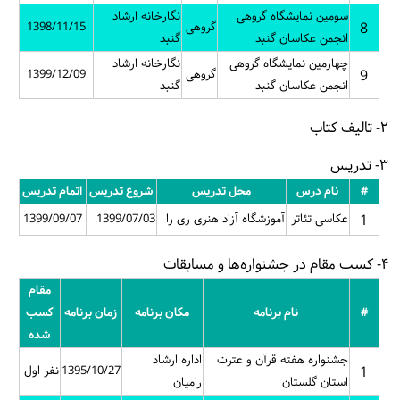
سومین نمایشگاه گروهی
نگارخانه ارشاد
8
گروهی
1398/11/15
انجمن عکاسان گنبد
گنبد
چهارمین نمایشگاه گروهی
نگارخانه ارشاد
9
گروهی
1399/12/09
انجمن عکاسان گنبد
گنبد
۲- تالیف کتاب
۳- تدریس
#
نام درس
محل تدریس
شروع تدریس
اتمام تدریس
1
عکاسی تئاتر
آموزشگاه آزاد هنری ری را
1399/07/03
1399/09/07
۴- کسب مقام در جشنواره‌ها و مسابقات
مقام
#
نام برنامه
مکان برنامه
زمان برنامه
کسب
شده
جشنواره هفته قرآن و عترت
اداره ارشاد
1
1395/10/27
نفر اول
استان گلستان
رامیان