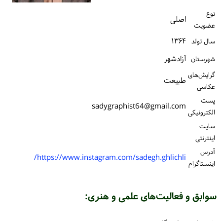
ورود / ثبت‌نام
نوع
اصلی
عضویت
خرید کتاب
۱۳۶۴
سال تولد
آزادشهر
شهرستان
گرایش‌های
طبیعت
عکاسی
پست
sadygraphist64@gmail.com
الكترونیكی
سایت
اینترنتی
آدرس
https://www.instagram.com/sadegh.ghlichli/
اینستاگرام
سوابق و فعالیت‌های علمی و هنری: