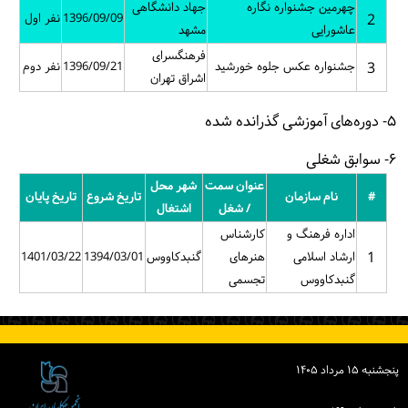
چهرمین جشنواره نگاره
جهاد دانشگاهی
2
1396/09/09
نفر اول
عاشورایی
مشهد
فرهنگسرای
3
جشنواره عکس جلوه خورشید
1396/09/21
نفر دوم
اشراق تهران
۵- دوره‌های آموزشی گذرانده شده
۶- سوابق شغلی
عنوان سمت
شهر محل
#
نام سازمان
تاریخ شروع
تاریخ پایان
/ شغل
اشتغال
اداره فرهنگ و
کارشناس
1
ارشاد اسلامی
هنرهای
گنبدکاووس
1394/03/01
1401/03/22
گنبدکاووس
تجسمی
پنجشنبه ۱۵ مرداد ۱۴۰۵