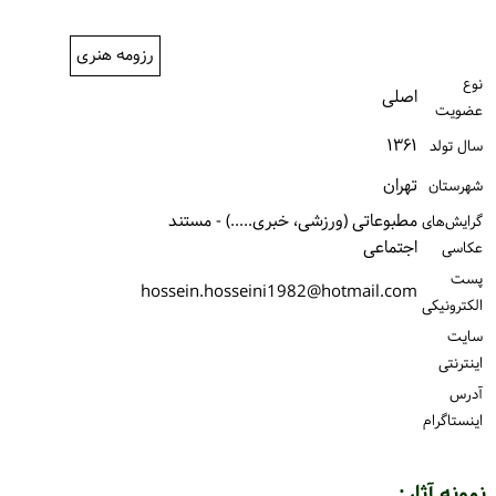
ورود / ثبت‌نام
رزومه هنری
خرید کتاب
نوع
اصلی
عضویت
۱۳۶۱
سال تولد
تهران
شهرستان
مطبوعاتی (ورزشی، خبری.....) - مستند
گرایش‌های
اجتماعی
عکاسی
پست
hossein.hosseini1982@hotmail.com
الكترونیكی
سایت
اینترنتی
آدرس
اینستاگرام
نمونه آثار: