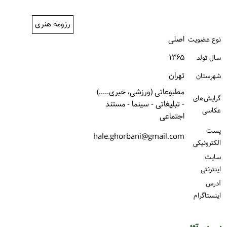
ورود / ثبت‌نام
رزومه هنری
خرید کتاب
اصلی
نوع عضویت
۱۳۶۵
سال تولد
تهران
شهرستان
مطبوعاتی (ورزشی، خبری.....)
گرایش‌های
- تبلیغاتی - سینما - مستند
عکاسی
اجتماعی
پست
hale.ghorbani@gmail.com
الكترونیكی
سایت
اینترنتی
آدرس
اینستاگرام