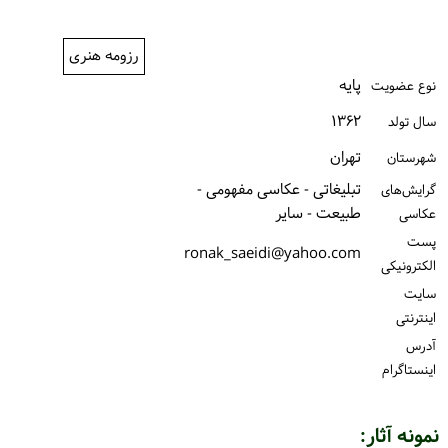
ورود / ثبت‌نام
رزومه هنری
خرید کتاب
پایه
نوع عضویت
۱۳۶۲
سال تولد
تهران
شهرستان
تبلیغاتی - عکاسی مفهومی -
گرایش‌های
طبیعت - سایر
عکاسی
پست
ronak_saeidi@yahoo.com
الكترونیكی
سایت
اینترنتی
آدرس
اینستاگرام
نمونه آثار: