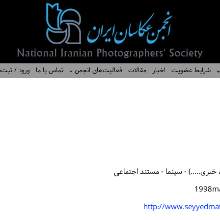
شرایط عضویت
اخبار
مقالات
فعالیت‌های انجمن
تماس با ما
ورود / ثبت‌ن
بری.....) - سینما - مستند اجتماعی
1998ma
http://www.seyyedma