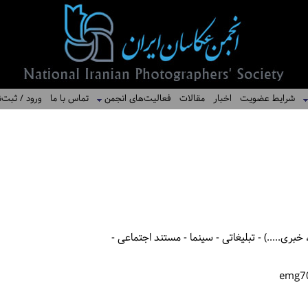
شرایط عضویت
اخبار
مقالات
فعالیت‌های انجمن
تماس با ما
ورود / ثبت‌ن
بری.....) - تبلیغاتی - سینما - مستند اجتماعی -
emg7