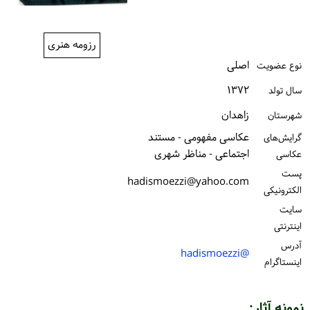
ورود / ثبت‌نام
رزومه هنری
خرید کتاب
اصلی
نوع عضویت
۱۳۷۲
سال تولد
زاهدان
شهرستان
عکاسی مفهومی - مستند
گرایش‌های
اجتماعی - مناظر شهری
عکاسی
پست
hadismoezzi@yahoo.com
الكترونیكی
سایت
اینترنتی
آدرس
@hadismoezzi
اینستاگرام
نمونه آثار: