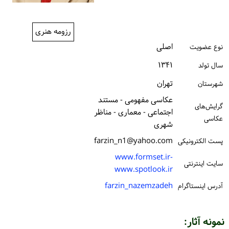
ورود / ثبت‌نام
رزومه هنری
خرید کتاب
اصلی
نوع عضویت
۱۳۴۱
سال تولد
تهران
شهرستان
عکاسی مفهومی - مستند
گرایش‌های
اجتماعی - معماری - مناظر
عکاسی
شهری
farzin_n1@yahoo.com
پست الكترونیكی
www.formset.ir-
سایت اینترنتی
www.spotlook.ir
farzin_nazemzadeh
آدرس اینستاگرام
نمونه آثار: