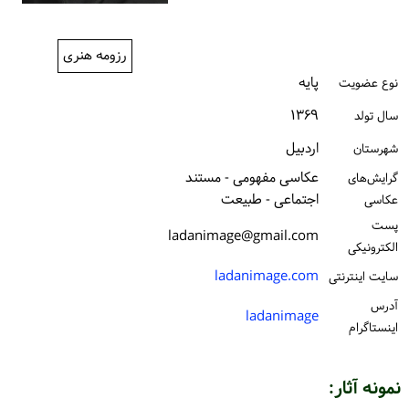
ورود / ثبت‌نام
رزومه هنری
خرید کتاب
پایه
نوع عضویت
۱۳۶۹
سال تولد
اردبیل
شهرستان
عکاسی مفهومی - مستند
گرایش‌های
اجتماعی - طبیعت
عکاسی
پست
ladanimage@gmail.com
الكترونیكی
ladanimage.com
سایت اینترنتی
آدرس
ladanimage
اینستاگرام
نمونه آثار: