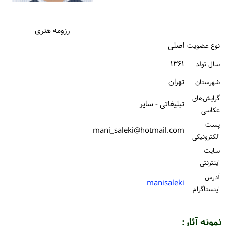
ورود / ثبت‌نام
رزومه هنری
خرید کتاب
اصلی
نوع عضویت
۱۳۶۱
سال تولد
تهران
شهرستان
گرایش‌های
تبلیغاتی - سایر
عکاسی
پست
mani_saleki@hotmail.com
الكترونیكی
سایت
اینترنتی
آدرس
manisaleki
اینستاگرام
نمونه آثار: