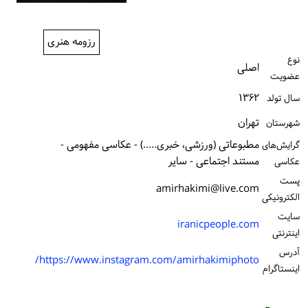
ورود / ثبت‌نام
رزومه هنری
خرید کتاب
نوع
اصلی
عضویت
۱۳۶۲
سال تولد
تهران
شهرستان
مطبوعاتی (ورزشی، خبری.....) - عکاسی مفهومی -
گرایش‌های
مستند اجتماعی - سایر
عکاسی
پست
amirhakimi@live.com
الكترونیكی
سایت
iranicpeople.com
اینترنتی
آدرس
https://www.instagram.com/amirhakimiphoto/
اینستاگرام