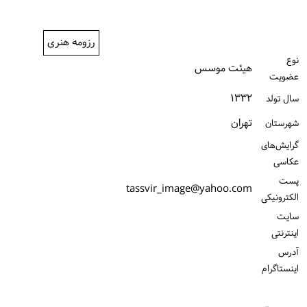
ورود / ثبت‌نام
رزومه هنری
خرید کتاب
نوع
هیئت موسس
عضویت
۱۳۳۲
سال تولد
تهران
شهرستان
گرایش‌های
عکاسی
پست
tassvir_image@yahoo.com
الكترونیكی
سایت
اینترنتی
آدرس
اینستاگرام