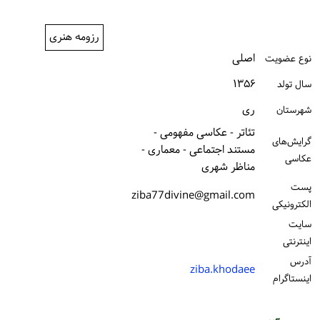
ورود / ثبت‌نام
رزومه هنری
خرید کتاب
اصلی
نوع عضویت
۱۳۵۶
سال تولد
ری
شهرستان
تئاتر - عکاسی مفهومی -
گرایش‌های
مستند اجتماعی - معماری -
عکاسی
مناظر شهری
پست
ziba77divine@gmail.com
الكترونیكی
سایت
اینترنتی
آدرس
ziba.khodaee
اینستاگرام