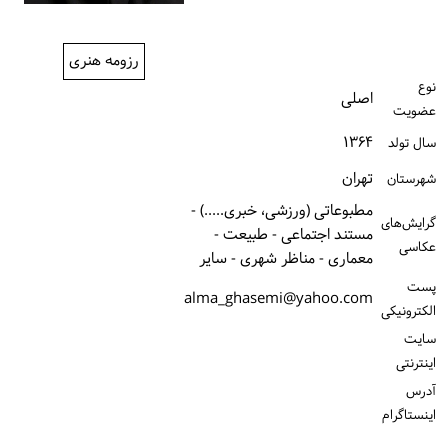
ورود / ثبت‌نام
رزومه هنری
خرید کتاب
نوع
اصلی
عضویت
۱۳۶۴
سال تولد
تهران
شهرستان
مطبوعاتی (ورزشی، خبری.....) -
گرایش‌های
مستند اجتماعی - طبیعت -
عکاسی
معماری - مناظر شهری - سایر
پست
alma_ghasemi@yahoo.com
الكترونیكی
سایت
اینترنتی
آدرس
اینستاگرام