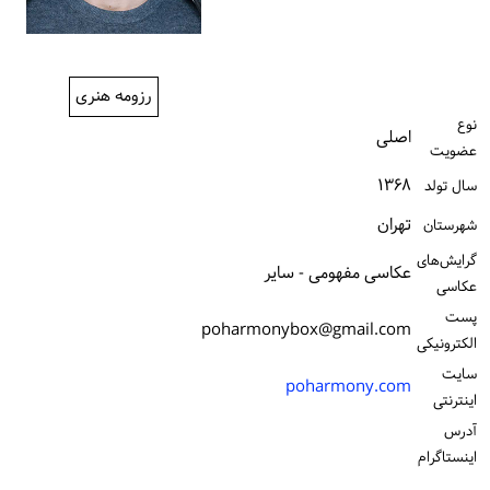
ورود / ثبت‌نام
خرید کتاب
رزومه هنری
نوع
اصلی
عضویت
۱۳۶۸
سال تولد
تهران
شهرستان
گرایش‌های
عکاسی مفهومی - سایر
عکاسی
پست
poharmonybox@gmail.com
الكترونیكی
سایت
poharmony.com
اینترنتی
آدرس
اینستاگرام