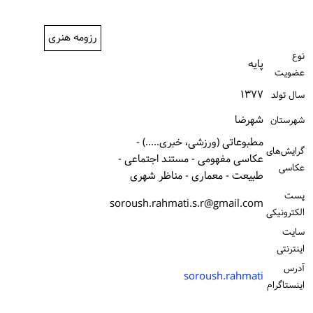
ورود / ثبت‌نام
رزومه هنری
خرید کتاب
نوع
پایه
عضویت
۱۳۷۷
سال تولد
شهرضا
شهرستان
مطبوعاتی (ورزشی، خبری.....) -
گرایش‌های
عکاسی مفهومی - مستند اجتماعی -
عکاسی
طبیعت - معماری - مناظر شهری
پست
soroush.rahmati.s.r@gmail.com
الكترونیكی
سایت
اینترنتی
آدرس
soroush.rahmati
اینستاگرام