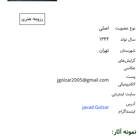
ورود / ثبت‌نام
رزومه هنری
خرید کتاب
اصلی
نوع عضویت
۱۳۴۴
سال تولد
تهران
شهرستان
گرایش‌های
عکاسی
پست
jgolzar2005@gmail.com
الكترونیكی
سایت اینترنتی
آدرس
javad.Golzar
اینستاگرام
نمونه آثار: