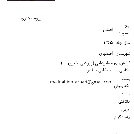
ورود / ثبت‌نام
رزومه هنری
خرید کتاب
نوع
اصلی
عضویت
۱۳۶۵
سال تولد
اصفهان
شهرستان
مطبوعاتی (ورزشی، خبری.....) -
گرایش‌های
تبلیغاتی - تئاتر
عکاسی
پست
mailnahidmazhari@gmail.com
الكترونیكی
سایت
اینترنتی
آدرس
اینستاگرام