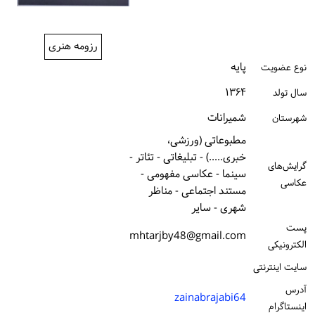
ورود / ثبت‌نام
رزومه هنری
خرید کتاب
پایه
نوع عضویت
۱۳۶۴
سال تولد
شمیرانات
شهرستان
مطبوعاتی (ورزشی،
خبری.....) - تبلیغاتی - تئاتر -
گرایش‌های
سینما - عکاسی مفهومی -
عکاسی
مستند اجتماعی - مناظر
شهری - سایر
پست
mhtarjby48@gmail.com
الكترونیكی
سایت اینترنتی
آدرس
zainabrajabi64
اینستاگرام