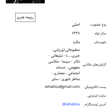
ورود / ثبت‌نام
خرید کتاب
رزومه هنری
اصلی
نوع عضویت
۱۳۳۸
سال تولد
ملارد
شهرستان
مطبوعاتی (ورزشی،
خبری.....) - تبلیغاتی -
تئاتر - سینما - عکاسی
گرایش‌های عکاسی
مفهومی - مستند
اجتماعی - معماری -
مناظر شهری - سایر
sehatlou@gmail.com
پست الكترونیكی
سایت اینترنتی
sehatlou@
آدرس اینستاگرام