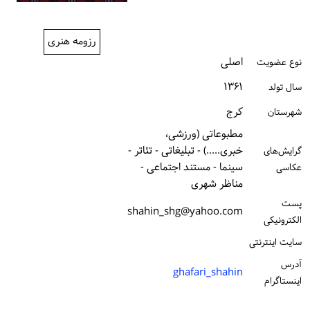
ورود / ثبت‌نام
رزومه هنری
خرید کتاب
اصلی
نوع عضویت
۱۳۶۱
سال تولد
كرج
شهرستان
مطبوعاتی (ورزشی،
خبری.....) - تبلیغاتی - تئاتر -
گرایش‌های
سینما - مستند اجتماعی -
عکاسی
مناظر شهری
پست
shahin_shg@yahoo.com
الكترونیكی
سایت اینترنتی
آدرس
ghafari_shahin
اینستاگرام